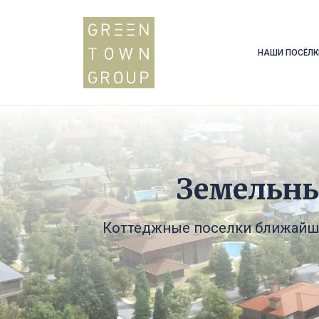
НАШИ ПОСЁЛК
Земельны
Коттеджныe поселки ближайше