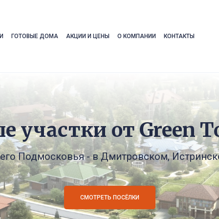
И
ГОТОВЫЕ ДОМА
АКЦИИ И ЦЕНЫ
О КОМПАНИИ
КОНТАКТЫ
е участки от Green T
го Подмосковья - в Дмитровском, Истринск
СМОТРЕТЬ ПОСЁЛКИ