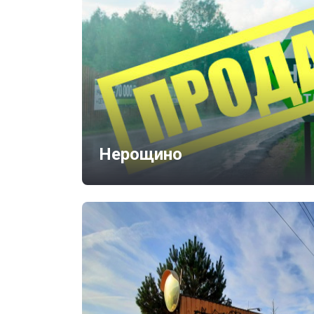
Нерощино